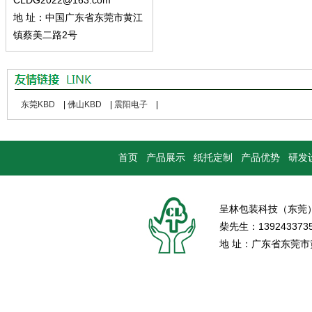
CLDG2022@163.com
地 址：中国广东省东莞市黄江
镇蔡美二路2号
东莞KBD
|
佛山KBD
|
震阳电子
|
首页
产品展示
纸托定制
产品优势
研发
呈林包装科技（东莞
柴先生：139243373
地 址：广东省东莞