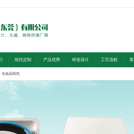
们
纸托定制
产品优势
研发设计
工艺流程
客
化妆品纸托