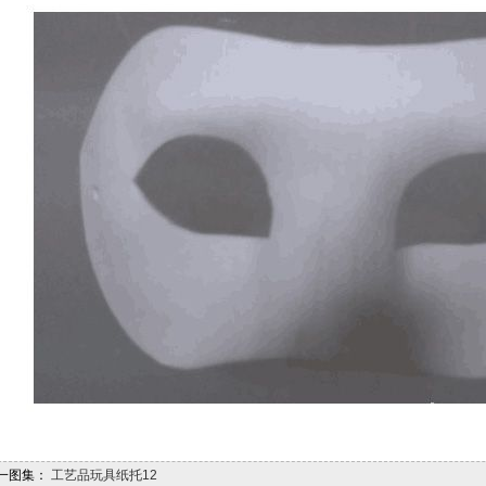
一图集：
工艺品玩具纸托12