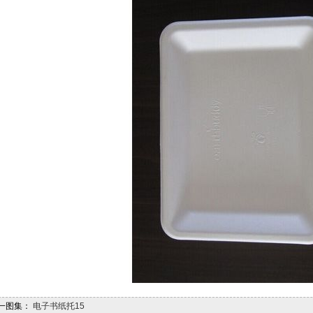
一图集：
电子书纸托15