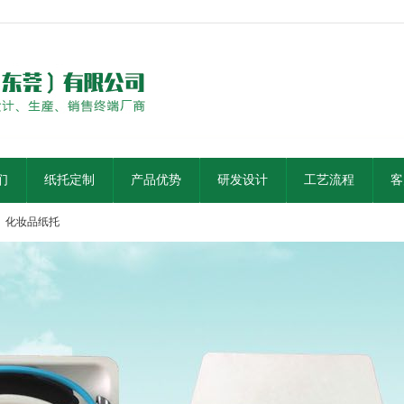
们
纸托定制
产品优势
研发设计
工艺流程
客
化妆品纸托