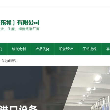
们
纸托定制
产品优势
研发设计
工艺流程
客
化妆品纸托